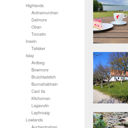
Highlands
Ardnamurchan
Dalmore
Oban
Tomatin
Inseln
Talisker
Islay
Ardbeg
Bowmore
Bruichladdich
Bunnahabhain
Caol Ila
Kilchoman
Lagavulin
Laphroaig
Lowlands
Auchentoshan