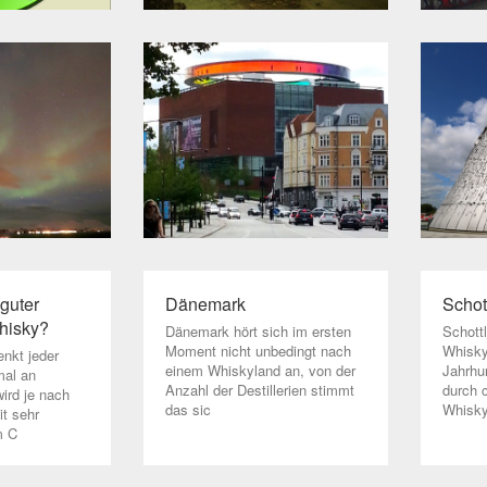
guter
Dänemark
Schot
hisky?
Dänemark hört sich im ersten
Schott
Moment nicht unbedingt nach
Whisky
enkt jeder
einem Whiskyland an, von der
Jahrhu
mal an
Anzahl der Destillerien stimmt
durch c
wird je nach
das sic
Whisky 
t sehr
m C