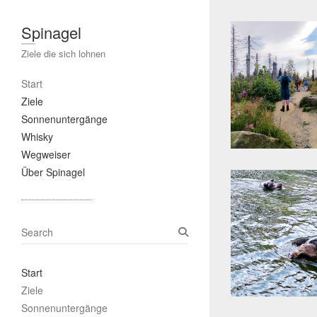
Spinagel
Ziele die sich lohnen
Start
Ziele
Sonnenuntergänge
Whisky
Wegweiser
Über Spinagel
S
e
a
Start
r
c
Ziele
h
Sonnenuntergänge