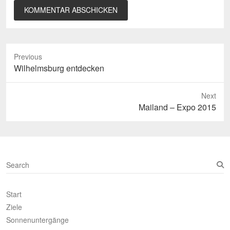
Previous
Previous
Wilhelmsburg entdecken
post:
Next
Next
Mailand – Expo 2015
post:
S
e
a
Start
r
c
Ziele
h
Sonnenuntergänge