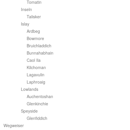
Tomatin
Inseln
Talisker
Islay
Ardbeg
Bowmore
Bruichladdich
Bunnahabhain
Caol Ila
Kilchoman
Lagavulin
Laphroaig
Lowlands
Auchentoshan
Glenkinchie
Speyside
Glenfiddich
Wegweiser