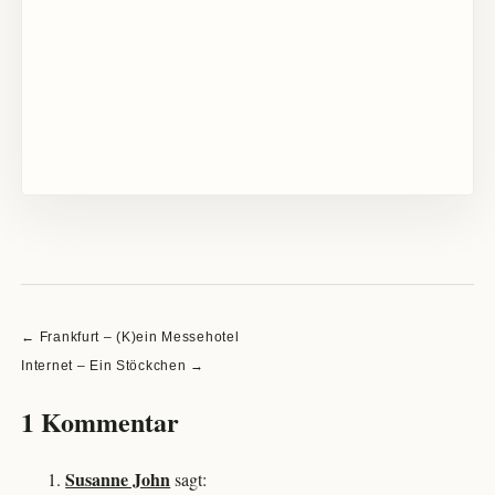
Beitragsnavigation
← Frankfurt – (K)ein Messehotel
Internet – Ein Stöckchen →
1 Kommentar
Susanne John
sagt: