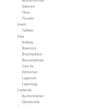
Ardnamurchan
Dalmore
Oban
Tomatin
Inseln
Talisker
Islay
Ardbeg
Bowmore
Bruichladdich
Bunnahabhain
Caol Ila
Kilchoman
Lagavulin
Laphroaig
Lowlands
Auchentoshan
Glenkinchie