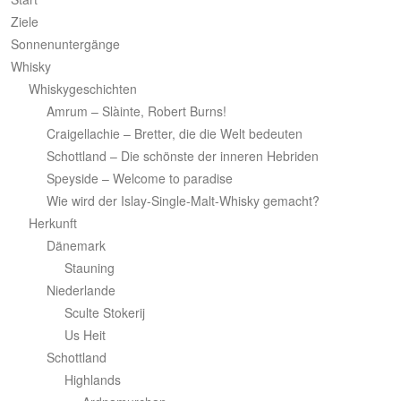
r
c
Ziele
h
Sonnenuntergänge
Whisky
Whiskygeschichten
Amrum – Slàinte, Robert Burns!
Craigellachie – Bretter, die die Welt bedeuten
Schottland – Die schönste der inneren Hebriden
Speyside – Welcome to paradise
Wie wird der Islay-Single-Malt-Whisky gemacht?
Herkunft
Dänemark
Stauning
Niederlande
Sculte Stokerij
Us Heit
Schottland
Highlands