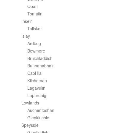
Oban
Tomatin
Inseln
Talisker
Islay
Ardbeg
Bowmore
Bruichladdich
Bunnahabhain
Caol Ila
Kilchoman
Lagavulin
Laphroaig
Lowlands
Auchentoshan
Glenkinchie
Speyside
Glenfiddich