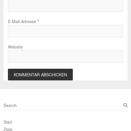
E-Mail-Adresse
*
Website
S
e
a
Start
r
c
Ziele