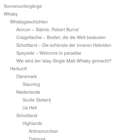
h
Sonnenuntergänge
Whisky
Whiskygeschichten
Amrum – Slàinte, Robert Burns!
Craigellachie – Bretter, die die Welt bedeuten
Schottland – Die schönste der inneren Hebriden
Speyside – Welcome to paradise
Wie wird der Islay-Single-Malt-Whisky gemacht?
Herkunft
Dänemark
Stauning
Niederlande
Sculte Stokerij
Us Heit
Schottland
Highlands
Ardnamurchan
Dalmore