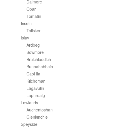
Dalmore
Oban
Tomatin
Inseln
Talisker
Islay
Ardbeg
Bowmore
Bruichladdich
Bunnahabhain
Caol Ila
Kilchoman
Lagavulin
Laphroaig
Lowlands
Auchentoshan
Glenkinchie
Speyside