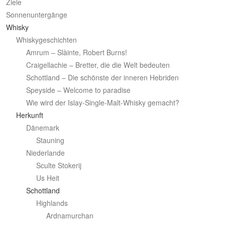
c
Ziele
h
Sonnenuntergänge
Whisky
Whiskygeschichten
Amrum – Slàinte, Robert Burns!
Craigellachie – Bretter, die die Welt bedeuten
Schottland – Die schönste der inneren Hebriden
Speyside – Welcome to paradise
Wie wird der Islay-Single-Malt-Whisky gemacht?
Herkunft
Dänemark
Stauning
Niederlande
Sculte Stokerij
Us Heit
Schottland
Highlands
Ardnamurchan