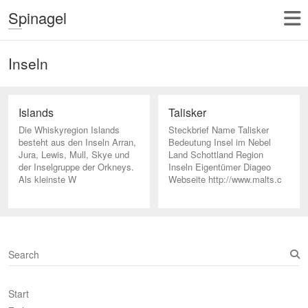
Spinagel
Inseln
Islands
Talisker
Die Whiskyregion Islands
Steckbrief Name Talisker
besteht aus den Inseln Arran,
Bedeutung Insel im Nebel
Jura, Lewis, Mull, Skye und
Land Schottland Region
der Inselgruppe der Orkneys.
Inseln Eigentümer Diageo
Als kleinste W
Webseite http://www.malts.c
S
e
a
Start
r