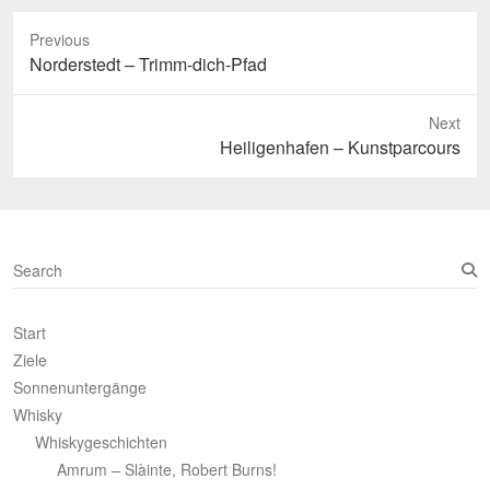
Previous
Previous
Norderstedt – Trimm-dich-Pfad
post:
Next
Next
Heiligenhafen – Kunstparcours
post:
S
e
a
Start
r
c
Ziele
h
Sonnenuntergänge
Whisky
Whiskygeschichten
Amrum – Slàinte, Robert Burns!