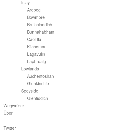
Islay
Ardbeg
Bowmore
Bruichladdich
Bunnahabhain
Caol Ila
Kilchoman
Lagavulin
Laphroaig
Lowlands
Auchentoshan
Glenkinchie
Speyside
Glenfiddich
Wegweiser
Über
Twitter