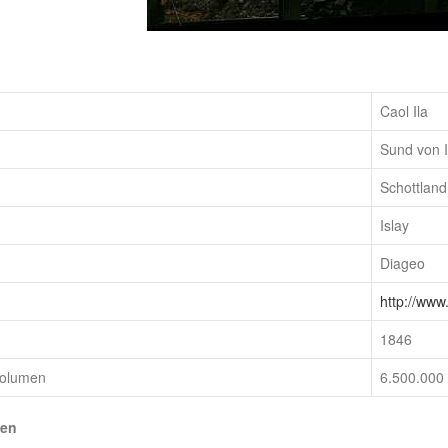
Caol Ila
Sund von I
Schottland
Islay
Diageo
http://www
1846
volumen
6.500.000 
ten