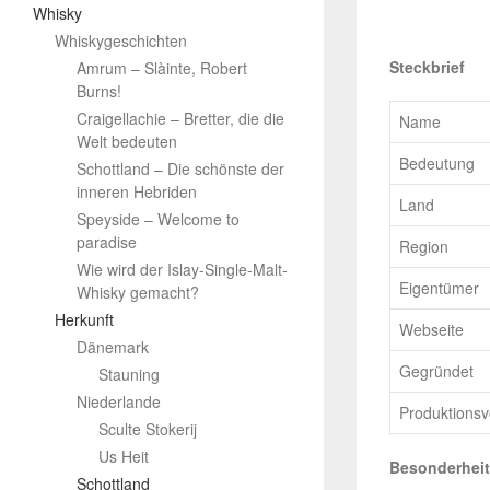
Whisky
Whiskygeschichten
Steckbrief
Amrum – Slàinte, Robert
Burns!
Craigellachie – Bretter, die die
Name
Welt bedeuten
Bedeutung
Schottland – Die schönste der
inneren Hebriden
Land
Speyside – Welcome to
paradise
Region
Wie wird der Islay-Single-Malt-
Eigentümer
Whisky gemacht?
Herkunft
Webseite
Dänemark
Gegründet
Stauning
Niederlande
Produktions
Sculte Stokerij
Us Heit
Besonderhei
Schottland