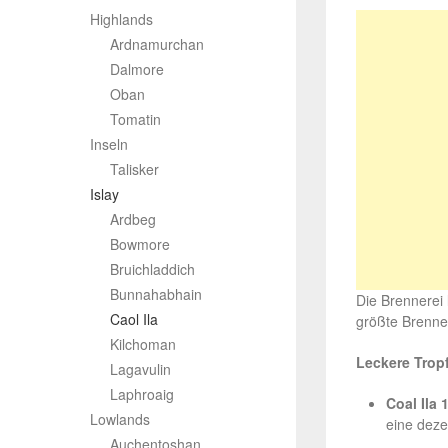
Highlands
Ardnamurchan
Dalmore
Oban
Tomatin
Inseln
Talisker
Islay
Ardbeg
Bowmore
Bruichladdich
Bunnahabhain
Die Brennerei l
Caol Ila
größte Brenner
Kilchoman
Leckere Trop
Lagavulin
Laphroaig
Coal Ila 
Lowlands
eine deze
Auchentoshan